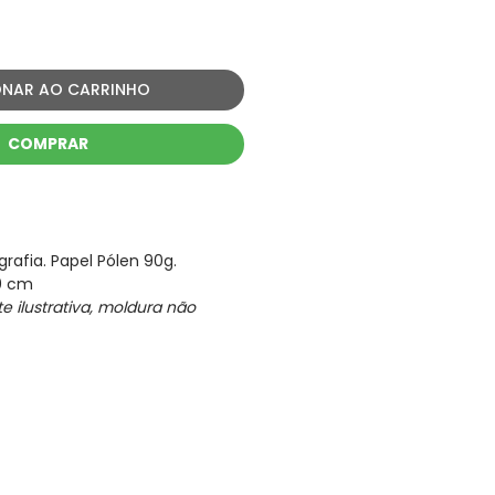
ço
ONAR AO CARRINHO
COMPRAR
rafia. Papel Pólen 90g.
0 cm
ilustrativa, moldura não