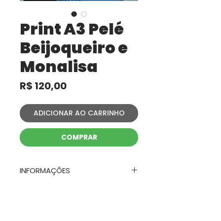
Print A3 Pelé
Beijoqueiro e
Monalisa
Preço
R$ 120,00
ADICIONAR AO CARRINHO
COMPRAR
INFORMAÇÕES
Impressão em couchê 250g
FORMA DE ENVIO
Dimensões A3 - 29,7cm x 42cm
O envio é feito através dos