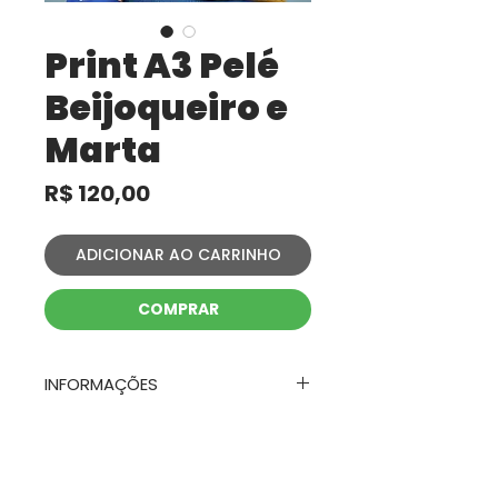
Print A3 Pelé
Beijoqueiro e
Marta
Preço
R$ 120,00
ADICIONAR AO CARRINHO
COMPRAR
INFORMAÇÕES
Impressão em couchê 250g
FORMA DE ENVIO
Dimensões A3 - 29,7cm x 42cm
O envio é feito através dos